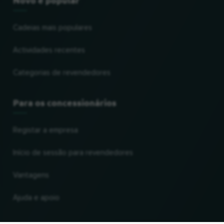
Cadeias mais populares
Actividades recentes
Categorias de revendedores
Para os concessionários
Registar a empresa
Início de sessão para revendedores
Vantagens
Ajuda e apoio