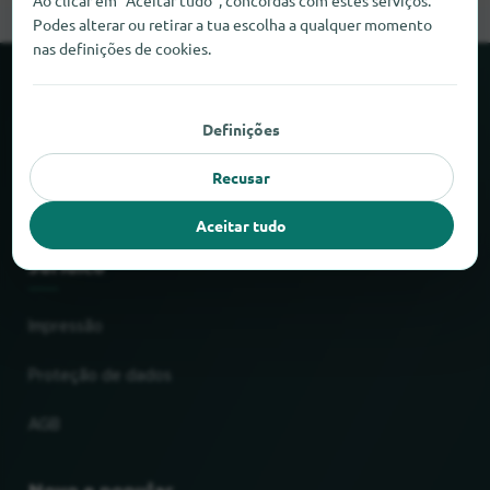
Ao clicar em “Aceitar tudo”, concordas com estes serviços.
Podes alterar ou retirar a tua escolha a qualquer momento
nas definições de cookies.
Sobre o locabee
Definições
Factos e números
Recusar
Parceiros
Aceitar tudo
Jurídico
Impressão
Proteção de dados
AGB
Novo e popular