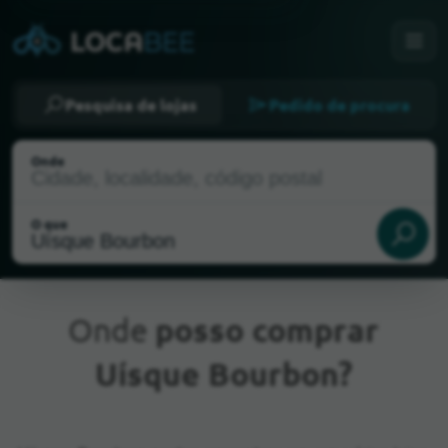
Pesquisa de lojas
Pedido de procura
Onde
O que
Onde
posso comprar
Uísque Bourbon?
Localização atual