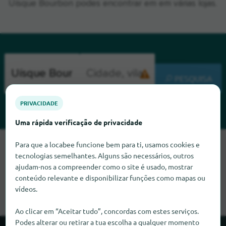
Uísque Bourbon podes encontrar em em várias lojas.
PESQUISA
PRIVACIDADE
Uma rápida verificação de privacidade
Para que a locabee funcione bem para ti, usamos cookies e
Lamentamos, mas não conseguimos encontrar Uísque
tecnologias semelhantes. Alguns são necessários, outros
Bourbon neste momento. Se souber onde encontrar Uísque
ajudam-nos a compreender como o site é usado, mostrar
Bourbon, ficaríamos muito satisfeitos se nos informasse.
conteúdo relevante e disponibilizar funções como mapas ou
vídeos.
Ao clicar em “Aceitar tudo”, concordas com estes serviços.
Podes alterar ou retirar a tua escolha a qualquer momento