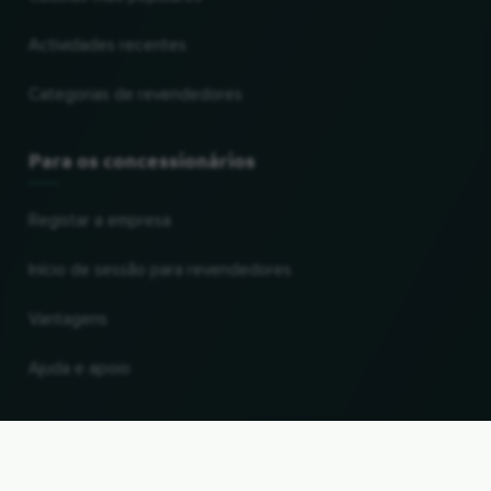
Actividades recentes
Categorias de revendedores
Para os concessionários
Registar a empresa
Início de sessão para revendedores
Vantagens
Ajuda e apoio