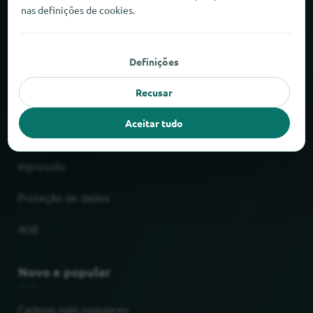
nas definições de cookies.
Sobre o locabee
Factos e números
Definições
Parceiros
Recusar
Aceitar tudo
Jurídico
Impressão
Proteção de dados
AGB
Novo e popular
Cadeias mais populares