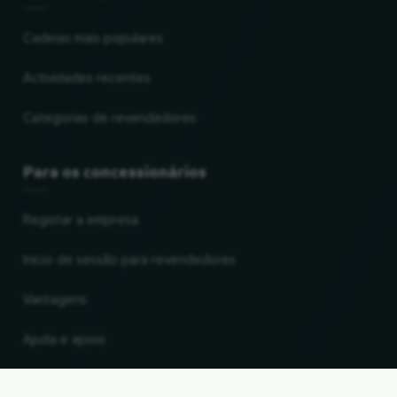
Cadeias mais populares
Actividades recentes
Categorias de revendedores
Para os concessionários
Registar a empresa
Início de sessão para revendedores
Vantagens
Ajuda e apoio