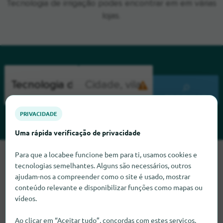
Tecnologia de irrigação podes encontrar em em várias
lojas.
PROCURAR
PRIVACIDADE
Uma rápida verificação de privacidade
Para que a locabee funcione bem para ti, usamos cookies e
Lamentamos, mas não conseguimos encontrar Tecnologia de
tecnologias semelhantes. Alguns são necessários, outros
irrigação neste momento. Se souber onde encontrar
ajudam-nos a compreender como o site é usado, mostrar
Tecnologia de irrigação, ficaríamos muito satisfeitos se nos
conteúdo relevante e disponibilizar funções como mapas ou
informasse.
vídeos.
Ao clicar em “Aceitar tudo”, concordas com estes serviços.