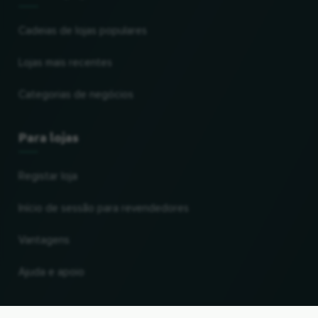
Cadeias de lojas populares
Lojas mais recentes
Categorias de negócios
Para lojas
Registar loja
Início de sessão para revendedores
Vantagens
Ajuda e apoio