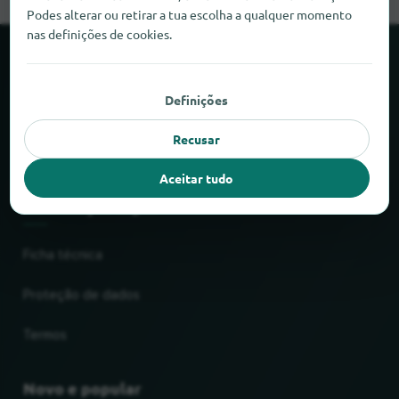
Podes alterar ou retirar a tua escolha a qualquer momento
nas definições de cookies.
Sobre a locabee
Definições
Números e factos
Recusar
Parceiros
Aceitar tudo
Informação legal
Ficha técnica
Proteção de dados
Termos
Novo e popular