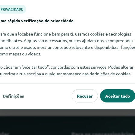
PRIVACIDADE
ma rápida verificação de privacidade
ara que a locabee funcione bem para ti, usamos cookies e tecnologias
emelhantes. Alguns são necessários, outros ajudam-nos a compreender
omo o site é usado, mostrar conteúdo relevante e disponibilizar funçõe
omo mapas ou vídeos.
o clicar em “Aceitar tudo”, concordas com estes serviços. Podes alterar
u retirar a tua escolha a qualquer momento nas definições de cookies.
umos de fruta neste momento. Se souber onde encontrar Sumos d
informasse.
Definições
Recusar
Aceitar tudo
ular
Para os concessionários