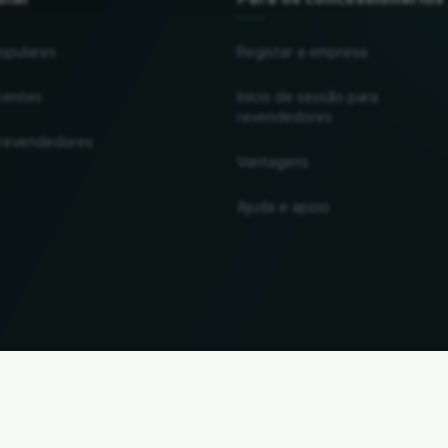
opulares
Registar a empresa
centes
Início de sessão para
revendedores
 revendedores
Vantagens
Ajuda e apoio
UP