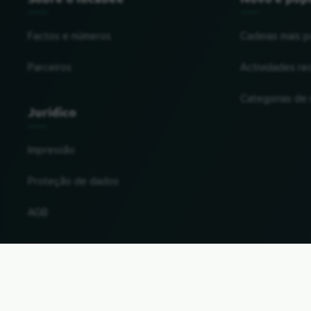
Factos e números
Cadeias mais p
Parceiros
Actividades re
Categorias de
Jurídico
Impressão
Proteção de dados
AGB
Alterar o país e a língua