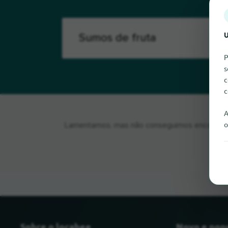
U
P
s
c
c
A
o
Lamentamos, mas não conseguimos encontrar S
Sobre o locabee
Novo e pop