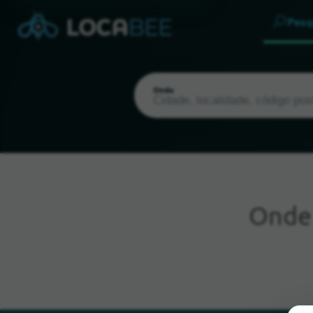
Pesq
Onde
Ond
Localização atual