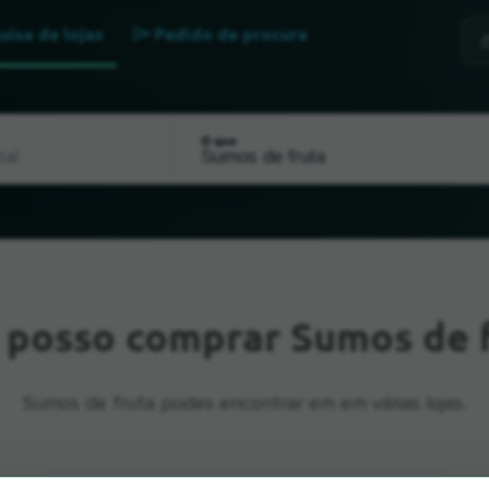
uisa de lojas
Pedido de procura
O que
e
posso comprar Sumos de f
Sumos de fruta podes encontrar em em várias lojas.