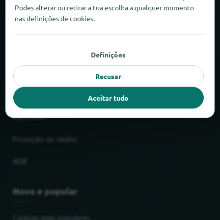
Podes alterar ou retirar a tua escolha a qualquer momento
Sobre o locabee
nas definições de cookies.
Factos e números
Definições
Parceiros
Recusar
Jurídico
Aceitar tudo
Impressão
Proteção de dados
AGB
Novo e popular
Cadeias mais populares