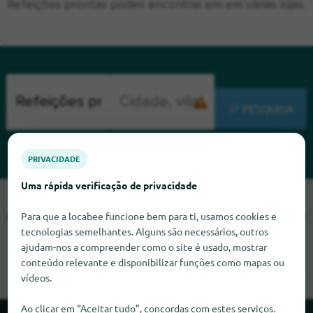
Refeições prontas podes encontrar em em várias lojas.
PESQUISA
PRIVACIDADE
Uma rápida verificação de privacidade
Lamentamos, mas não conseguimos encontrar Refeições
Para que a locabee funcione bem para ti, usamos cookies e
prontas neste momento. Se souber onde encontrar Refeições
tecnologias semelhantes. Alguns são necessários, outros
prontas, ficaríamos muito satisfeitos se nos informasse.
ajudam-nos a compreender como o site é usado, mostrar
conteúdo relevante e disponibilizar funções como mapas ou
vídeos.
Ao clicar em “Aceitar tudo”, concordas com estes serviços.