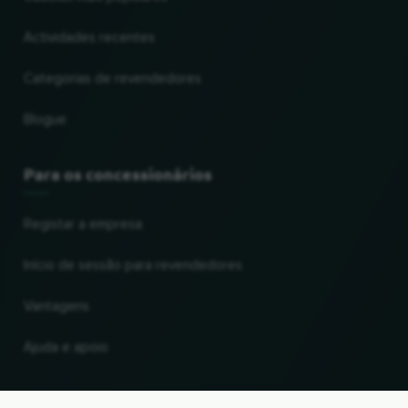
Actividades recentes
Categorias de revendedores
Blogue
Para os concessionários
Registar a empresa
Início de sessão para revendedores
Vantagens
Ajuda e apoio