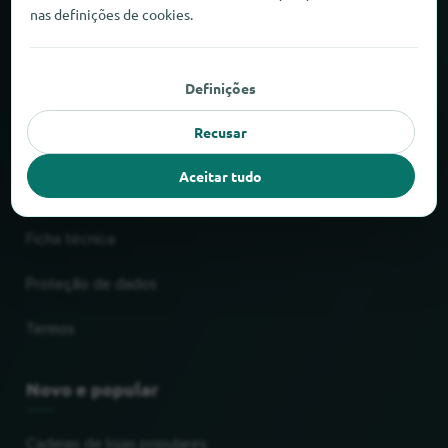
nas definições de cookies.
Sobre a locabee
Números e factos
Definições
Parceiros
Recusar
Aceitar tudo
Informação legal
Ficha técnica
Proteção de dados
Termos
Novo e popular
Cadeias de lojas populares