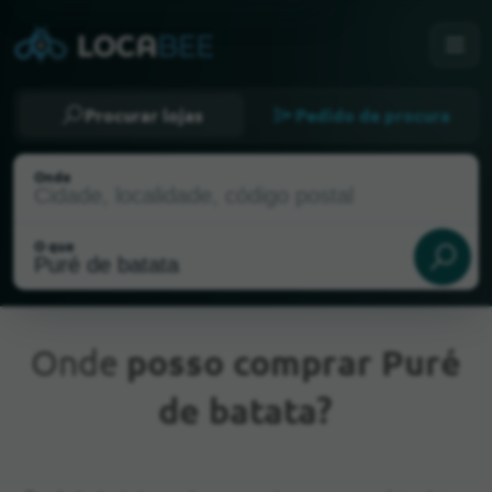
Procurar lojas
Pedido de procura
Onde
O que
Onde
posso comprar Puré
de batata?
Localização atual