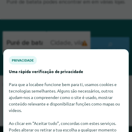
Puré de batata podes encontrar em em várias lojas.
PROCURAR
PRIVACIDADE
Uma rápida verificação de privacidade
Para que a locabee funcione bem para ti, usamos cookies e
Lamentamos, mas não conseguimos encontrar Puré de batata
tecnologias semelhantes. Alguns são necessários, outros
neste momento. Se souber onde encontrar Puré de batata,
ajudam-nos a compreender como o site é usado, mostrar
ficaríamos muito satisfeitos se nos informasse.
conteúdo relevante e disponibilizar funções como mapas ou
vídeos.
Ao clicar em “Aceitar tudo”, concordas com estes serviços.
Podes alterar ou retirar a tua escolha a qualquer momento