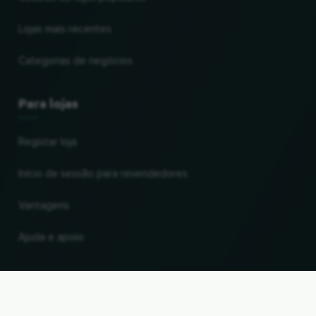
Lojas mais recentes
Categorias de negócios
Para lojas
Registar loja
Início de sessão para revendedores
Vantagens
Ajuda e apoio