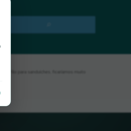
s
ar Pão para sanduíches, ficaríamos muito