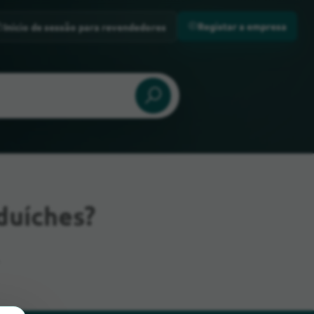
Registar a empresa
Início de sessão para revendedores
duíches?