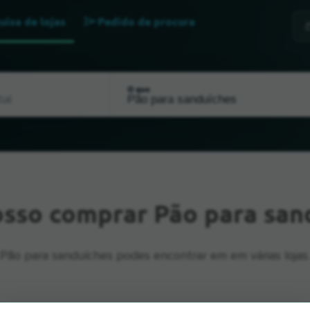
uisa de lojas
Pedido de procura
O que
sso comprar Pão para san
Pão para sanduíches podes encontrar em em várias lojas.