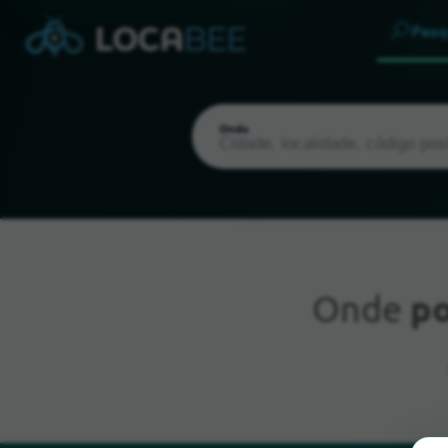
Pesq
Onde
Onde
po
Localização atual