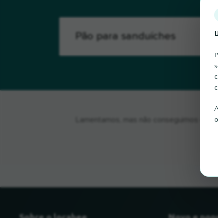
U
P
s
c
c
A
o
Lamentamos, mas não conseguimos encontr
Sobre o locabee
Novo e pop