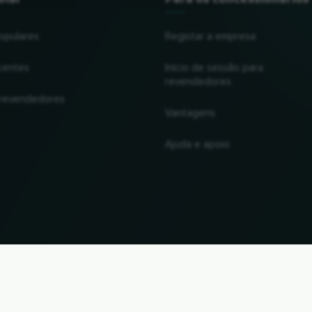
opulares
Registar a empresa
centes
Início de sessão para
revendedores
 revendedores
Vantagens
Ajuda e apoio
UP