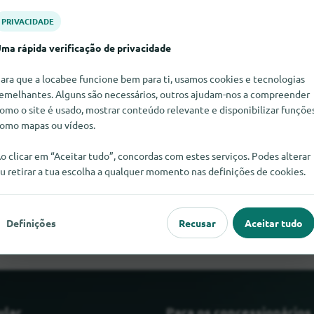
PRIVACIDADE
ma rápida verificação de privacidade
ara que a locabee funcione bem para ti, usamos cookies e tecnologias
emelhantes. Alguns são necessários, outros ajudam-nos a compreender
omo o site é usado, mostrar conteúdo relevante e disponibilizar funçõe
omo mapas ou vídeos.
o clicar em “Aceitar tudo”, concordas com estes serviços. Podes alterar
u retirar a tua escolha a qualquer momento nas definições de cookies.
ar Pão para sanduíches neste momento. Se souber onde encontr
satisfeitos se nos informasse.
Definições
Recusar
Aceitar tudo
ular
Para os concessionários