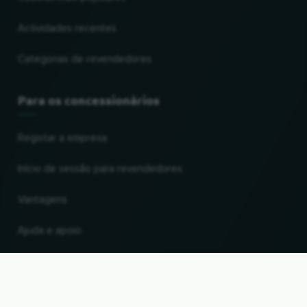
Actividades recentes
Categorias de revendedores
Para os concessionários
Registar a empresa
Início de sessão para revendedores
Vantagens
Ajuda e apoio