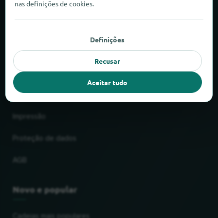
nas definições de cookies.
Sobre o locabee
Definições
Factos e números
Recusar
Parceiros
Aceitar tudo
Jurídico
Impressão
Proteção de dados
AGB
Novo e popular
Cadeias mais populares