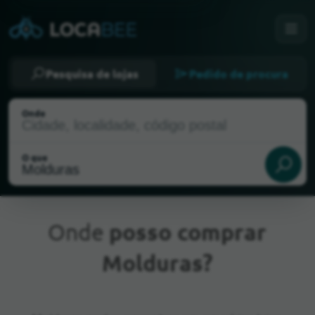
Pesquisa de lojas
Pedido de procura
Onde
O que
Onde
posso comprar
Molduras?
Localização atual