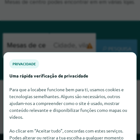
Mesas de centro podes encontrar em em várias lojas.
PESQUISA
PRIVACIDADE
Uma rápida verificação de privacidade
Para que a locabee funcione bem para ti, usamos cookies e
Lamentamos, mas não conseguimos encontrar Mesas de
tecnologias semelhantes. Alguns são necessários, outros
centro neste momento. Se souber onde encontrar Mesas de
ajudam-nos a compreender como o site é usado, mostrar
centro, ficaríamos muito satisfeitos se nos informasse.
conteúdo relevante e disponibilizar funções como mapas ou
vídeos.
Ao clicar em “Aceitar tudo”, concordas com estes serviços.
Podes alterar ou retirar a tua escolha a qualquer momento