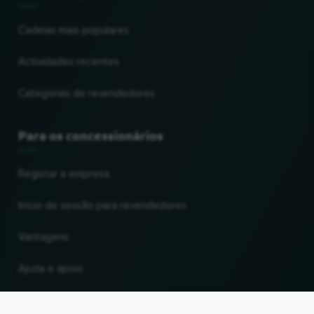
Cadeias mais populares
Actividades recentes
Categorias de revendedores
Para os concessionários
Registar a empresa
Início de sessão para revendedores
Vantagens
Ajuda e apoio