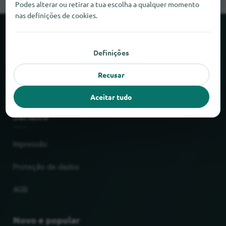
Podes alterar ou retirar a tua escolha a qualquer momento
nas definições de cookies.
Sobre o locabee
Definições
Factos e números
Recusar
Parceiros
Aceitar tudo
Jurídico
Impressão
Proteção de dados
AGB
Novo e popular