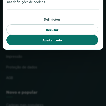
nas definições de cookies.
Sobre o locabee
Definições
Factos e números
Recusar
Parceiros
Aceitar tudo
Jurídico
Impressão
Proteção de dados
AGB
Novo e popular
Cadeias mais populares