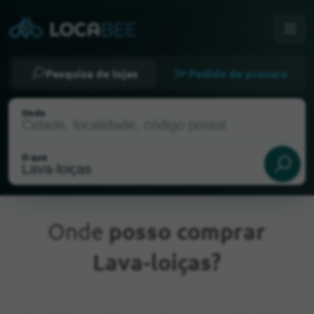
Pesquisa de lojas
Pedido de procura
Onde
O que
Onde
posso comprar
Lava-loiças?
Localização atual