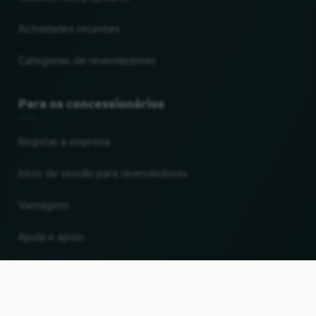
Actividades recentes
Categorias de revendedores
Para os concessionários
Registar a empresa
Início de sessão para revendedores
Vantagens
Ajuda e apoio