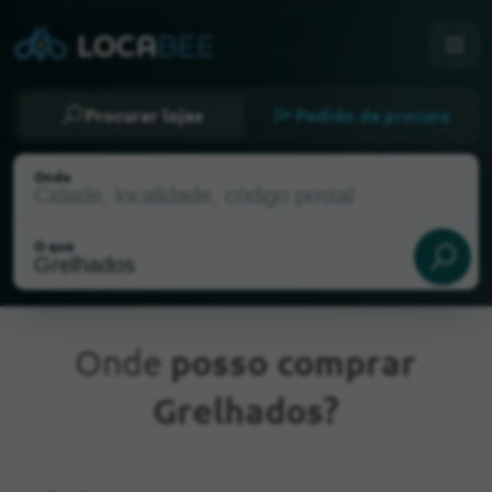
Procurar lojas
Pedido de procura
Onde
O que
Onde
posso comprar
Grelhados?
Localização atual