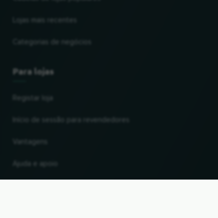
Lojas mais recentes
Categorias de negócios
Para lojas
Registar loja
Início de sessão para revendedores
Vantagens
Ajuda e apoio