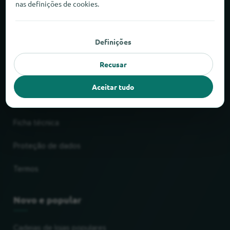
nas definições de cookies.
Sobre a locabee
Definições
Números e factos
Recusar
Parceiros
Aceitar tudo
Informação legal
Ficha técnica
Proteção de dados
Termos
Novo e popular
Cadeias de lojas populares