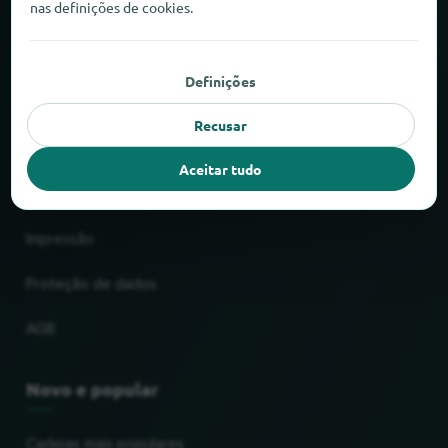
nas definições de cookies.
Sobre o locabee
Definições
Factos e números
Recusar
Parceiros
Aceitar tudo
Jurídico
Impressão
Proteção de dados
AGB
Novo e popular
Cadeias mais populares