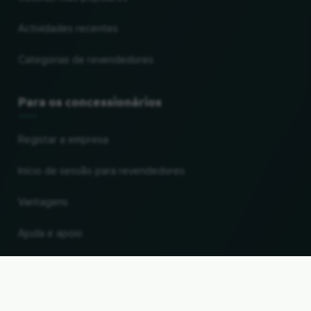
Actividades recentes
Categorias de revendedores
Para os concessionários
Registar a empresa
Início de sessão para revendedores
Vantagens
Ajuda e apoio