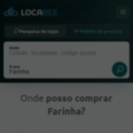
Pesquisa de lojas
Pedido de procura
Onde
O que
Onde
posso comprar
Farinha?
Localização atual