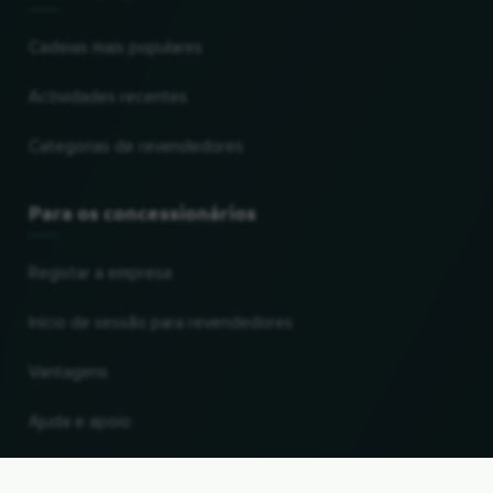
Cadeias mais populares
Actividades recentes
Categorias de revendedores
Para os concessionários
Registar a empresa
Início de sessão para revendedores
Vantagens
Ajuda e apoio