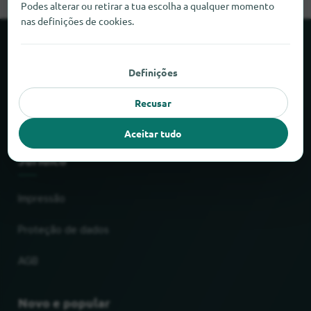
Podes alterar ou retirar a tua escolha a qualquer momento
nas definições de cookies.
Sobre o locabee
Definições
Factos e números
Recusar
Parceiros
Aceitar tudo
Jurídico
Impressão
Proteção de dados
AGB
Novo e popular