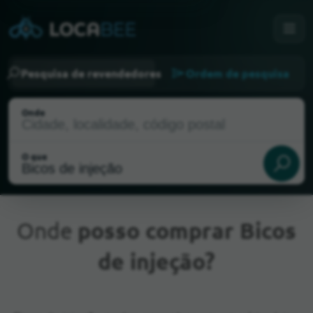
Pesquisa de revendedores
Ordem de pesquisa
Onde
O que
Onde
posso comprar Bicos
de injeção?
Localização atual