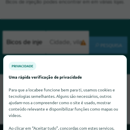
Bicos de injeção podes encontrar em em várias lojas.
PESQUISA
PRIVACIDADE
Uma rápida verificação de privacidade
Lamentamos, mas não conseguimos encontrar Bicos de
Para que a locabee funcione bem para ti, usamos cookies e
injeção neste momento. Se souber onde encontrar Bicos de
tecnologias semelhantes. Alguns são necessários, outros
injeção, ficaríamos muito satisfeitos se nos informasse.
ajudam-nos a compreender como o site é usado, mostrar
conteúdo relevante e disponibilizar funções como mapas ou
vídeos.
Ao clicar em “Aceitar tudo”, concordas com estes serviços.