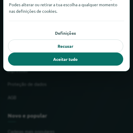
Podes alterar ou retirar a tua escolha a qualquer momento
Sobre o locabee
nas definições de cookies.
Factos e números
Definições
Parceiros
Recusar
Jurídico
Aceitar tudo
Impressão
Proteção de dados
AGB
Novo e popular
Cadeias mais populares