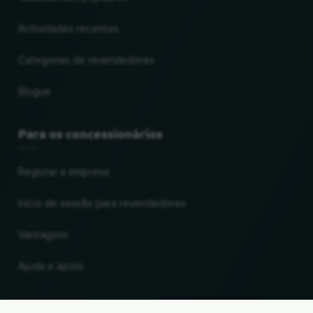
Actividades recentes
Categorias de revendedores
Blogue
Para os concessionários
Registar a empresa
Início de sessão para revendedores
Vantagens
Ajuda e apoio