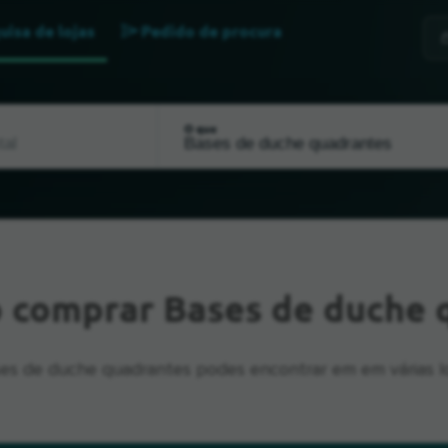
uisa de lojas
Pedido de procura
O que
 comprar Bases de duche 
es de duche quadrantes podes encontrar em em várias lo