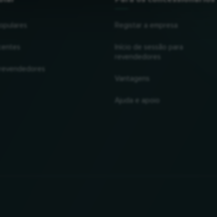
opulares
Registar a empresa
centes
Início de sessão para
revendedores
 revendedores
Vantagens
Ajuda e apoio