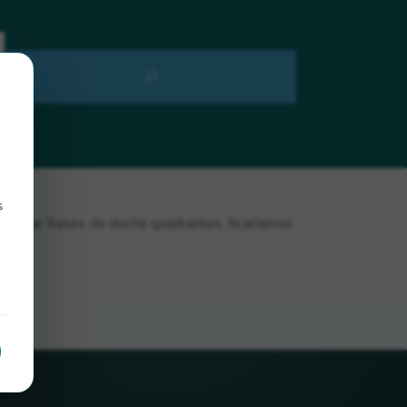
s
ntrar Bases de duche quadrantes, ficaríamos