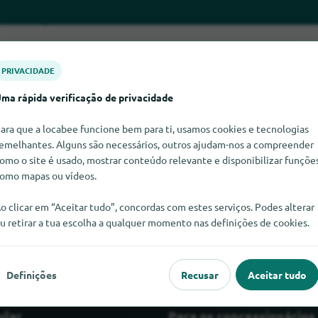
PRIVACIDADE
ma rápida verificação de privacidade
ara que a locabee funcione bem para ti, usamos cookies e tecnologias
emelhantes. Alguns são necessários, outros ajudam-nos a compreender
omo o site é usado, mostrar conteúdo relevante e disponibilizar funçõe
omo mapas ou vídeos.
Bases de duche quadrantes neste momento. Se souber onde enco
muito satisfeitos se nos informasse.
o clicar em “Aceitar tudo”, concordas com estes serviços. Podes alterar
u retirar a tua escolha a qualquer momento nas definições de cookies.
Definições
Recusar
Aceitar tudo
ular
Para os concessionários