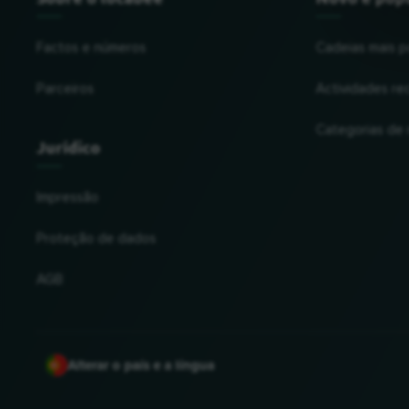
Factos e números
Cadeias mais p
Parceiros
Actividades re
Categorias de
Jurídico
Impressão
Proteção de dados
AGB
Alterar o país e a língua