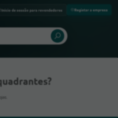
Registar a empresa
Início de sessão para revendedores
quadrantes?
jas.