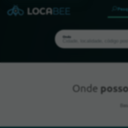
Pesq
Onde
Onde
posso
Localização atual
Bas