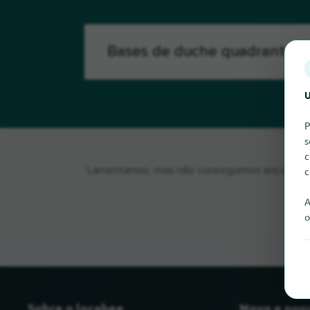
U
P
s
c
c
Lamentamos, mas não conseguimos encontrar 
A
o
Sobre o locabee
Novo e pop