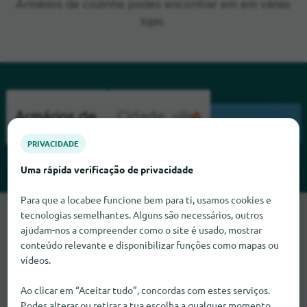
Armários de cozinha podes encontrar em em várias
lojas.
PESQUISA
PRIVACIDADE
Uma rápida verificação de privacidade
Para que a locabee funcione bem para ti, usamos cookies e
Lamentamos, mas não conseguimos encontrar Armários de
tecnologias semelhantes. Alguns são necessários, outros
cozinha neste momento. Se souber onde encontrar Armários
ajudam-nos a compreender como o site é usado, mostrar
de cozinha, ficaríamos muito satisfeitos se nos informasse.
conteúdo relevante e disponibilizar funções como mapas ou
vídeos.
Ao clicar em “Aceitar tudo”, concordas com estes serviços.
Podes alterar ou retirar a tua escolha a qualquer momento