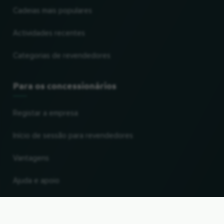
Cadeias mais populares
Actividades recentes
Categorias de revendedores
Para os concessionários
Registar a empresa
Início de sessão para revendedores
Vantagens
Ajuda e apoio