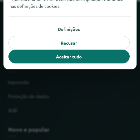
nas definições de cookies.
Sobre o locabee
Definições
Factos e números
Recusar
Parceiros
Aceitar tudo
Jurídico
Impressão
Proteção de dados
AGB
Novo e popular