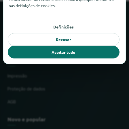
nas definições de cookies.
Sobre o locabee
Definições
Factos e números
Recusar
Parceiros
Aceitar tudo
Jurídico
Impressão
Proteção de dados
AGB
Novo e popular