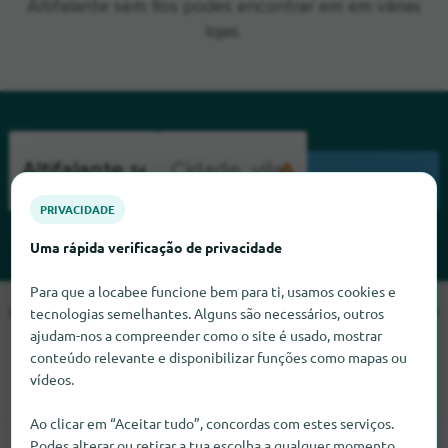
Altifalante sem fios podes encontrar em em várias
lojas.
PESQUISA
PRIVACIDADE
Uma rápida verificação de privacidade
Para que a locabee funcione bem para ti, usamos cookies e
Lamentamos, mas não conseguimos encontrar Altifalante sem
tecnologias semelhantes. Alguns são necessários, outros
fios neste momento. Se souber onde encontrar Altifalante
ajudam-nos a compreender como o site é usado, mostrar
sem fios, ficaríamos muito satisfeitos se nos informasse.
conteúdo relevante e disponibilizar funções como mapas ou
vídeos.
Ao clicar em “Aceitar tudo”, concordas com estes serviços.
Podes alterar ou retirar a tua escolha a qualquer momento