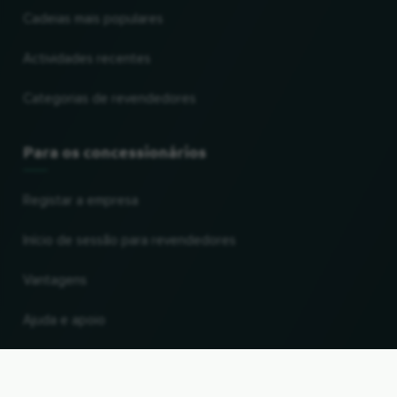
Cadeias mais populares
Actividades recentes
Categorias de revendedores
Para os concessionários
Registar a empresa
Início de sessão para revendedores
Vantagens
Ajuda e apoio