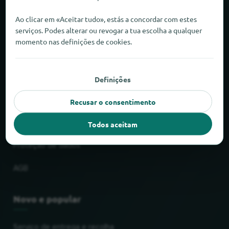
Sobre o locabee
Ao clicar em «Aceitar tudo», estás a concordar com estes
serviços. Podes alterar ou revogar a tua escolha a qualquer
momento nas definições de cookies.
Factos e números
Parceiros
Definições
Jurídico
Recusar o consentimento
Impressão
Todos aceitam
Proteção de dados
AGB
Novo e popular
Serviço de entrega e recolha