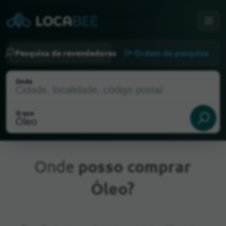
Pesquisa de revendedores
Ordem de pesquisa
Onde
O que
Onde
posso comprar
Óleo?
Localização atual