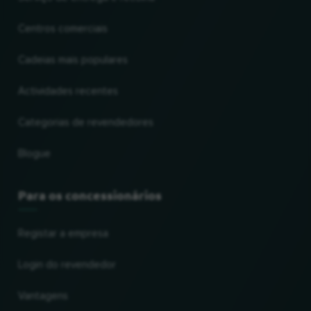
Centros comerciais
Cadeias mais populares
Actividades recentes
Categorias de revendedores
Blogue
Para os concessionários
Registar a empresa
Login do revendedor
Vantagens