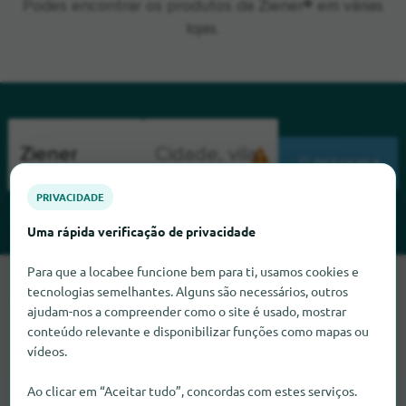
Podes encontrar os produtos da Ziener® em várias
lojas.
PESQUISA
PRIVACIDADE
Uma rápida verificação de privacidade
Para que a locabee funcione bem para ti, usamos cookies e
Lamentamos, mas não conseguimos encontrar Ziener neste
tecnologias semelhantes. Alguns são necessários, outros
momento. Se souber onde encontrar Ziener, ficaríamos muito
ajudam-nos a compreender como o site é usado, mostrar
satisfeitos se nos informasse.
conteúdo relevante e disponibilizar funções como mapas ou
vídeos.
Ao clicar em “Aceitar tudo”, concordas com estes serviços.