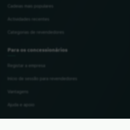
Cadeias mais populares
Actividades recentes
Categorias de revendedores
Para os concessionários
Registar a empresa
Início de sessão para revendedores
Vantagens
Ajuda e apoio