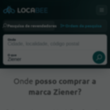
Pesquisa de revendedores
Ordem de pesquisa
Onde
O que
Onde
posso comprar a
marca Ziener?
Localização atual