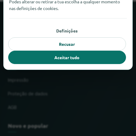
Podes alterar ou retirar a tua escolha a qualquer momento
nas definições de cookies.
Sobre o locabee
Definições
Factos e números
Recusar
Parceiros
Aceitar tudo
Jurídico
Impressão
Proteção de dados
AGB
Novo e popular