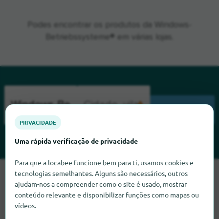
Podes encontrar os produtos da Windows-
Betriebssysteme® em várias lojas.
PESQUISA
PRIVACIDADE
Uma rápida verificação de privacidade
Para que a locabee funcione bem para ti, usamos cookies e
tecnologias semelhantes. Alguns são necessários, outros
Lamentamos, mas não conseguimos encontrar Windows-
ajudam-nos a compreender como o site é usado, mostrar
Betriebssysteme neste momento. Se souber onde encontrar
conteúdo relevante e disponibilizar funções como mapas ou
Windows-Betriebssysteme, ficaríamos muito satisfeitos se
vídeos.
nos informasse.