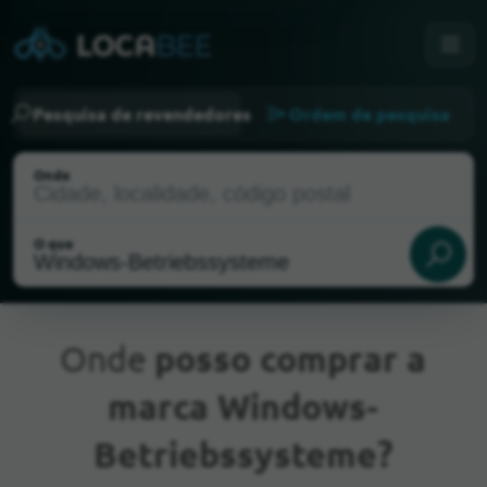
Pesquisa de revendedores
Ordem de pesquisa
Onde
O que
Onde
posso comprar a
marca Windows-
Localização atual
Betriebssysteme?