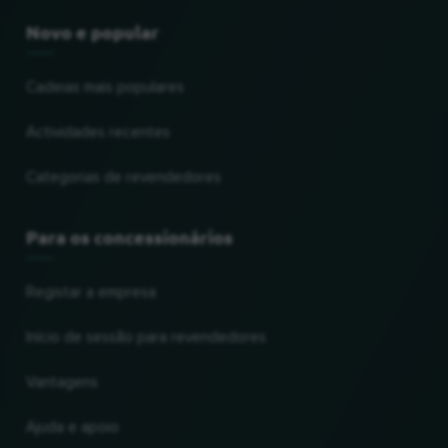
Novo e popular
Cadeias mais populares
Actividades recentes
Categorias de revendedores
Para os concessionários
Registar a empresa
Início de sessão para revendedores
Vantagens
Ajuda e apoio