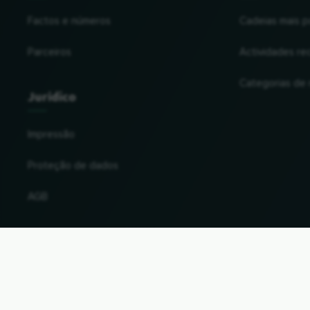
Factos e números
Cadeias mais p
Parceiros
Actividades re
Categorias de
Jurídico
Impressão
Proteção de dados
AGB
Alterar o país e a língua
© 2026, Wogibtswas / Locabee. Todos os nomes 