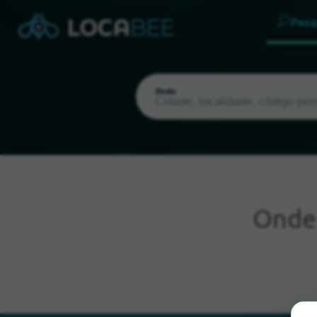
Pesq
Onde
Ond
Localização atual