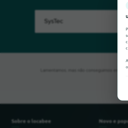
U
P
s
c
c
A
o
Lamentamos, mas não conseguimos encontrar
Sobre o locabee
Novo e pop