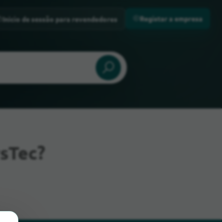
Registar a empresa
Início de sessão para revendedores
sTec?