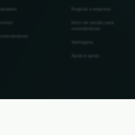
opulares
Registar a empresa
centes
Início de sessão para
revendedores
 revendedores
Vantagens
Ajuda e apoio
UP
de marcas e marcas comerciais são propriedade dos respectivos proprietários. Todas as inform