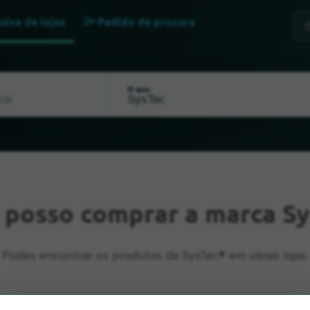
uisa de lojas
Pedido de procura
O que
e
posso comprar a marca Sy
Podes encontrar os produtos da SysTec® em várias lojas.