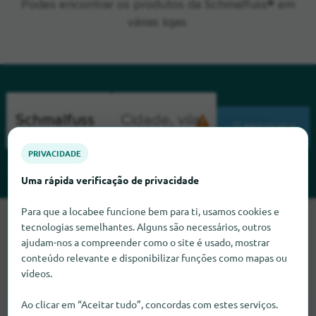
Podes encontrar os produtos da Schmalfuss® em
várias lojas.
PESQUISA
PRIVACIDADE
Uma rápida verificação de privacidade
Para que a locabee funcione bem para ti, usamos cookies e
Lamentamos, mas não conseguimos encontrar Schmalfuss
tecnologias semelhantes. Alguns são necessários, outros
neste momento. Se souber onde encontrar Schmalfuss,
ajudam-nos a compreender como o site é usado, mostrar
ficaríamos muito satisfeitos se nos informasse.
conteúdo relevante e disponibilizar funções como mapas ou
vídeos.
Ao clicar em “Aceitar tudo”, concordas com estes serviços.