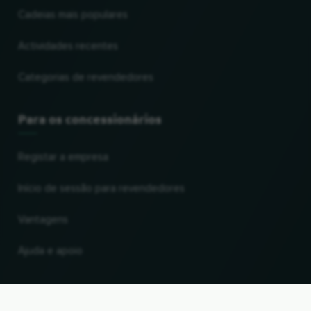
Cadeias mais populares
Actividades recentes
Categorias de revendedores
Para os concessionários
Registar a empresa
Início de sessão para revendedores
Vantagens
Ajuda e apoio