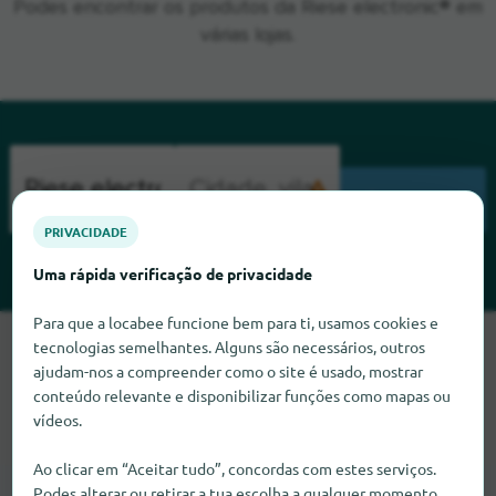
Podes encontrar os produtos da Riese electronic® em
várias lojas.
PESQUISA
PRIVACIDADE
Uma rápida verificação de privacidade
Para que a locabee funcione bem para ti, usamos cookies e
tecnologias semelhantes. Alguns são necessários, outros
Lamentamos, mas não conseguimos encontrar Riese
electronic neste momento. Se souber onde encontrar Riese
ajudam-nos a compreender como o site é usado, mostrar
electronic, ficaríamos muito satisfeitos se nos informasse.
conteúdo relevante e disponibilizar funções como mapas ou
vídeos.
Ao clicar em “Aceitar tudo”, concordas com estes serviços.
Podes alterar ou retirar a tua escolha a qualquer momento