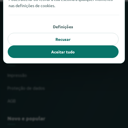
nas definições de cookies.
Sobre o locabee
Definições
Factos e números
Recusar
Parceiros
Aceitar tudo
Jurídico
Impressão
Proteção de dados
AGB
Novo e popular