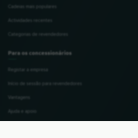
Cadeias mais populares
Actividades recentes
Categorias de revendedores
Para os concessionários
Registar a empresa
Início de sessão para revendedores
Vantagens
Ajuda e apoio