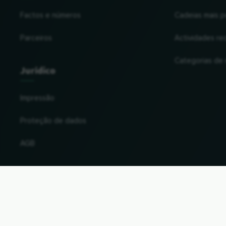
Factos e números
Cadeias mais p
Parceiros
Actividades re
Categorias de
Jurídico
Impressão
Proteção de dados
AGB
Alterar o país e a língua
© 2026, Wogibtswas / Locabee. Todos os nomes 