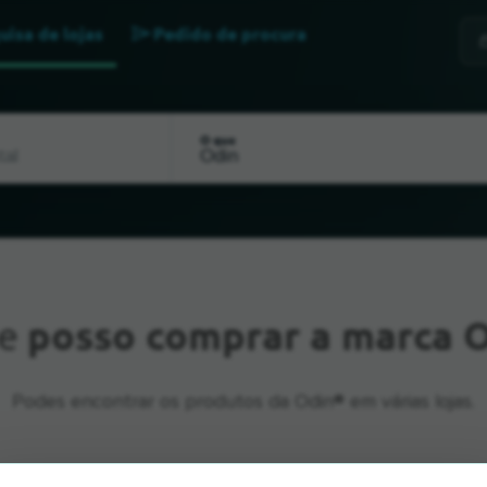
uisa de lojas
Pedido de procura
O que
e
posso comprar a marca O
Podes encontrar os produtos da Odin® em várias lojas.