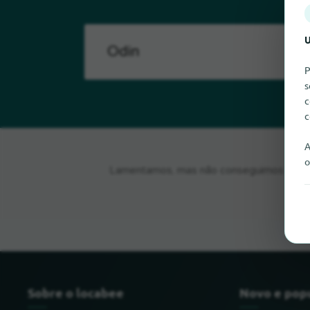
U
P
s
c
c
A
o
Lamentamos, mas não conseguimos encontr
Sobre o locabee
Novo e pop