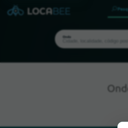
Pesq
Onde
Ond
Localização atual