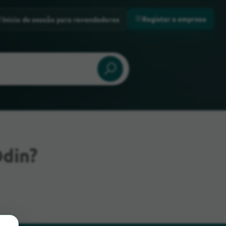
Registar a empresa
Início de sessão para revendedores
din?