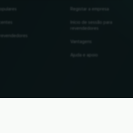
opulares
Registar a empresa
centes
Início de sessão para
revendedores
 revendedores
Vantagens
Ajuda e apoio
UP
de marcas e marcas comerciais são propriedade dos respectivos proprietários. Todas as inform