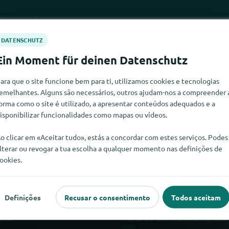
ara que o site funcione bem para ti, utilizamos cookies e tecnologias
emelhantes. Alguns são necessários, outros ajudam-nos a compreender 
orma como o site é utilizado, a apresentar conteúdos adequados e a
isponibilizar funcionalidades como mapas ou vídeos.
uklonas neste momento. Se souber onde encontrar Nuklonas, fic
o clicar em «Aceitar tudo», estás a concordar com estes serviços. Podes
lterar ou revogar a tua escolha a qualquer momento nas definições de
ookies.
Definições
Recusar o consentimento
Todos aceitam
ular
Para os concessionários