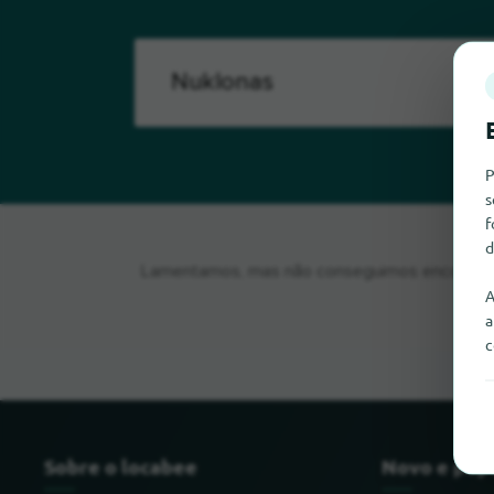
P
s
f
d
Lamentamos, mas não conseguimos encontrar N
A
a
c
Sobre o locabee
Novo e pop