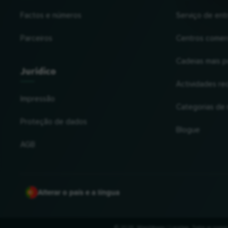
Factos e números
Serviço de ent
Parceiros
Centros comerc
Cadeias mais p
Jurídico
Actividades re
Impressão
Categorias de
Proteção de dados
Blogue
AGB
Alterar o país e a língua
© 2026, Wogibtswas / Locabee. Todos os nomes 