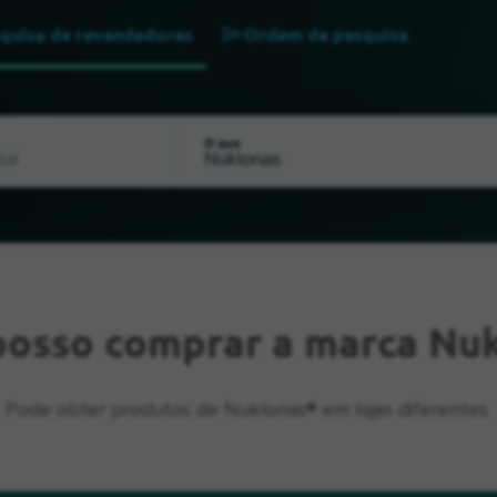
quisa de revendedores
Ordem de pesquisa
O que
posso comprar a marca Nu
Pode obter produtos de Nuklonas® em lojas diferentes.