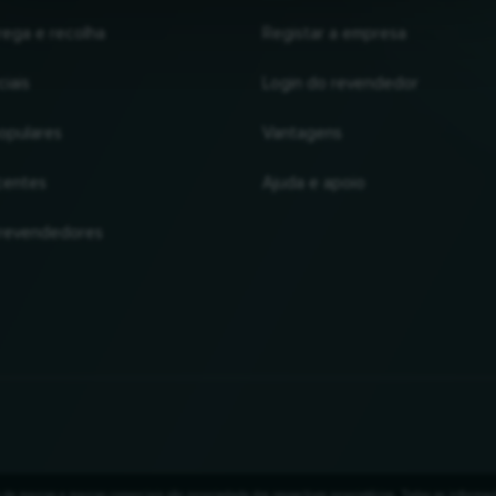
rega e recolha
Registar a empresa
iais
Login do revendedor
opulares
Vantagens
centes
Ajuda e apoio
 revendedores
de marcas e marcas comerciais são propriedade dos respectivos proprietários. Todas as inform