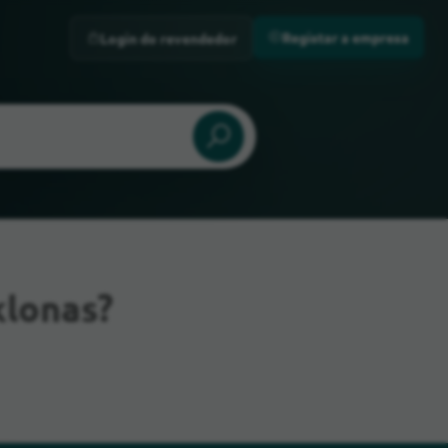
Registar a empresa
Login do revendedor
klonas?