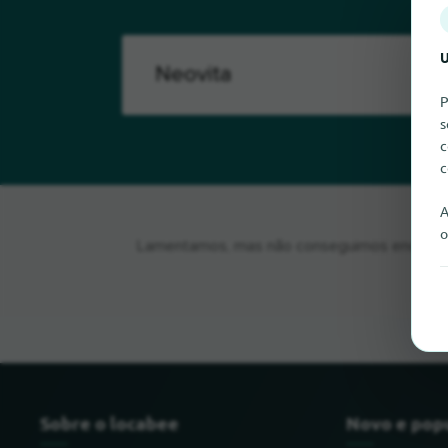
U
P
s
c
c
A
o
Lamentamos, mas não conseguimos encontrar 
Sobre o locabee
Novo e pop