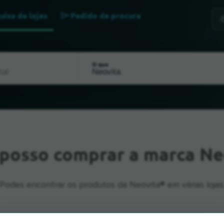
uisa de lojas
Pedido de procura
O que
posso comprar a marca Ne
Podes encontrar os produtos da Neovita® em várias lojas