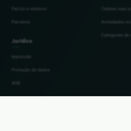
Factos e números
Cadeias mais p
Parceiros
Actividades re
Categorias de
Jurídico
Impressão
Proteção de dados
AGB
Alterar o país e a língua
© 2026, Wogibtswas / Locabee. Todos os nomes 