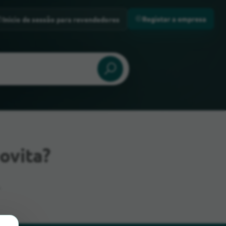
Registar a empresa
Início de sessão para revendedores
ovita?
.