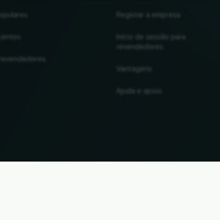
opulares
Registar a empresa
centes
Início de sessão para
revendedores
 revendedores
Vantagens
Ajuda e apoio
UP
de marcas e marcas comerciais são propriedade dos respectivos proprietários. Todas as inform