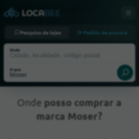
Pesquisa de lojas
Pedido de procura
Onde
O que
Onde
posso comprar a
marca Moser?
Localização atual