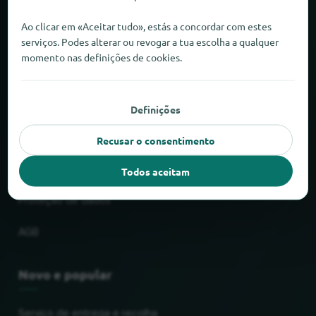
Sobre o locabee
Ao clicar em «Aceitar tudo», estás a concordar com estes
serviços. Podes alterar ou revogar a tua escolha a qualquer
momento nas definições de cookies.
Factos e números
Parceiros
Definições
Jurídico
Recusar o consentimento
Impressão
Todos aceitam
Proteção de dados
AGB
Novo e popular
Serviço de entrega e recolha