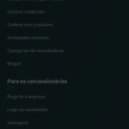
Centros comerciais
Cadeias mais populares
Actividades recentes
Categorias de revendedores
Blogue
Para os concessionários
Registar a empresa
Login do revendedor
Vantagens