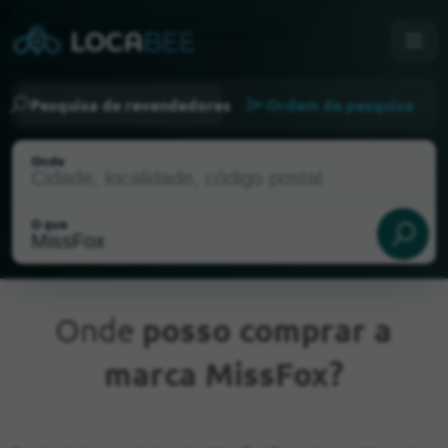
Pesquisa de revendedores
Ordem de pesquisa
Onde
O que
Onde
posso comprar a
marca MissFox?
Localização atual