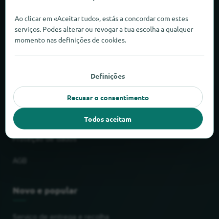
Sobre o locabee
Ao clicar em «Aceitar tudo», estás a concordar com estes
serviços. Podes alterar ou revogar a tua escolha a qualquer
momento nas definições de cookies.
Factos e números
Parceiros
Definições
Jurídico
Recusar o consentimento
Impressão
Todos aceitam
Proteção de dados
AGB
Novo e popular
Serviço de entrega e recolha