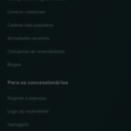
Centros comerciais
Cadeias mais populares
Actividades recentes
Categorias de revendedores
Blogue
Para os concessionários
Registar a empresa
Login do revendedor
Vantagens