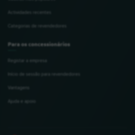
Actividades recentes
Categorias de revendedores
Para os concessionários
Registar a empresa
Início de sessão para revendedores
Vantagens
Ajuda e apoio