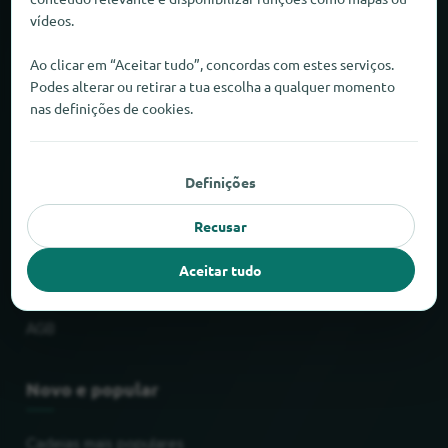
vídeos.
Sobre o locabee
Ao clicar em “Aceitar tudo”, concordas com estes serviços.
Factos e números
Podes alterar ou retirar a tua escolha a qualquer momento
nas definições de cookies.
Parceiros
Jurídico
Definições
Recusar
Impressão
Aceitar tudo
Proteção de dados
AGB
Novo e popular
Cadeias mais populares