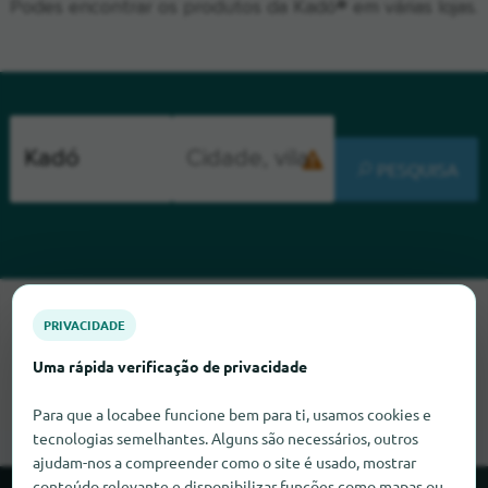
Podes encontrar os produtos da Kadó® em várias lojas.
PESQUISA
Lamentamos, mas não conseguimos encontrar Kadó neste
PRIVACIDADE
momento. Se souber onde encontrar Kadó, ficaríamos muito
satisfeitos se nos informasse.
Uma rápida verificação de privacidade
Para que a locabee funcione bem para ti, usamos cookies e
tecnologias semelhantes. Alguns são necessários, outros
ajudam-nos a compreender como o site é usado, mostrar
conteúdo relevante e disponibilizar funções como mapas ou