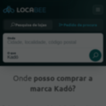
Pesquisa de lojas
Pedido de procura
Onde
O que
Onde
posso comprar a
marca Kadó?
Localização atual