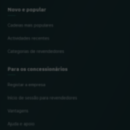
Novo e popular
Cadeias mais populares
Actividades recentes
Categorias de revendedores
Para os concessionários
Registar a empresa
Início de sessão para revendedores
Vantagens
Ajuda e apoio