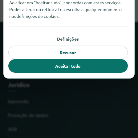
Ao clicar em “Aceitar tudo”, concordas com estes serviços.
Podes alterar ou retirar a tua escolha a qualquer momento
nas definições de cookies.
Sobre o locabee
Definições
Recusar
Factos e números
Aceitar tudo
Parceiros
Jurídico
Impressão
Proteção de dados
AGB