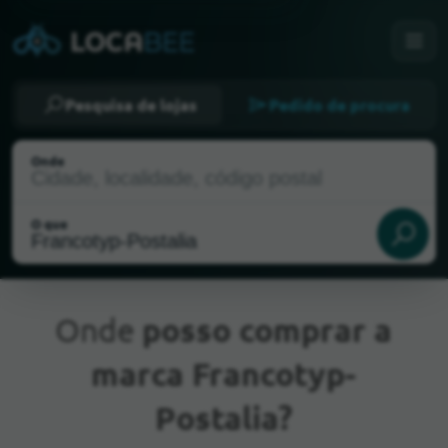
Pesquisa de lojas
Pedido de procura
Onde
O que
Onde
posso comprar a
marca Francotyp-
Localização atual
Postalia?