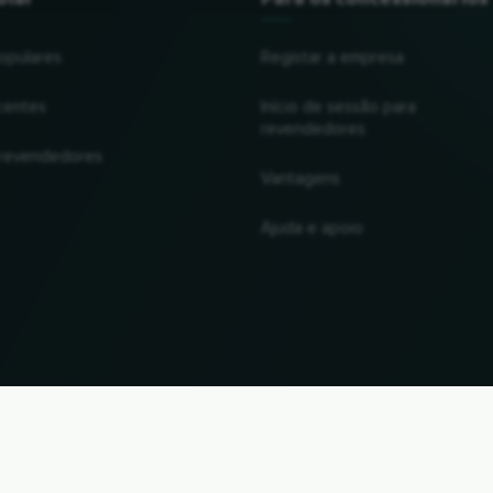
opulares
Registar a empresa
centes
Início de sessão para
revendedores
 revendedores
Vantagens
Ajuda e apoio
UP