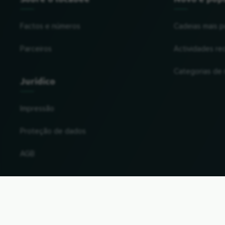
Factos e números
Cadeias mais p
Parceiros
Actividades re
Categorias de
Jurídico
Impressão
Proteção de dados
AGB
Alterar o país e a língua