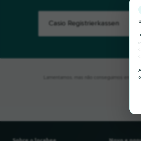
U
P
s
c
c
A
o
Lamentamos, mas não conseguimos encontrar 
Sobre o locabee
Novo e pop