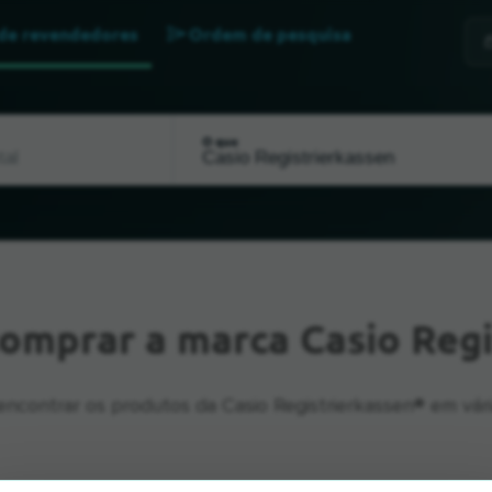
 de revendedores
Ordem de pesquisa
O que
omprar a marca Casio Regi
ncontrar os produtos da Casio Registrierkassen® em vária