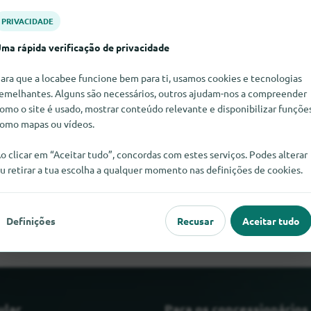
PRIVACIDADE
ma rápida verificação de privacidade
ara que a locabee funcione bem para ti, usamos cookies e tecnologias
emelhantes. Alguns são necessários, outros ajudam-nos a compreender
omo o site é usado, mostrar conteúdo relevante e disponibilizar funçõe
omo mapas ou vídeos.
o clicar em “Aceitar tudo”, concordas com estes serviços. Podes alterar
u retirar a tua escolha a qualquer momento nas definições de cookies.
Casio Registrierkassen neste momento. Se souber onde encontr
satisfeitos se nos informasse.
Definições
Recusar
Aceitar tudo
ular
Para os concessionários