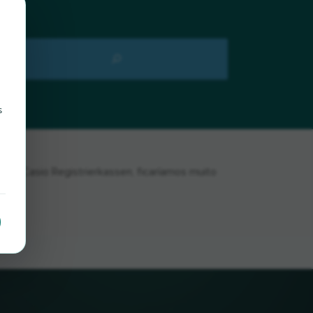
s
ar Casio Registrierkassen, ficaríamos muito