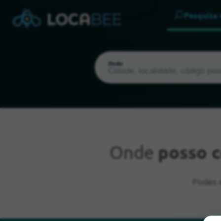
Pesquisa
Onde
Onde
posso c
Localização atual
Podes e