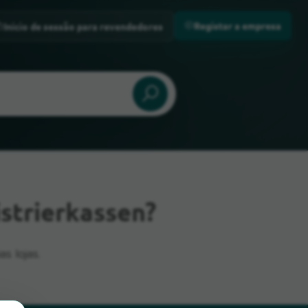
Registar a empresa
Início de sessão para revendedores
strierkassen?
s lojas.