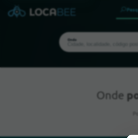
Pesq
Onde
Onde
po
Localização atual
Po