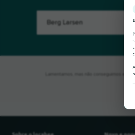
U
P
s
c
c
A
o
Lamentamos, mas não conseguimos encontra
Sobre o locabee
Novo e pop