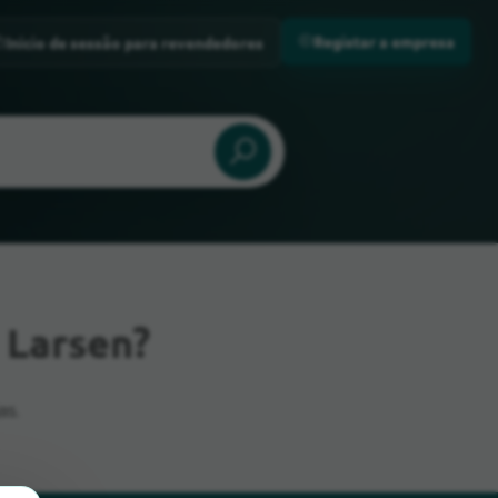
Registar a empresa
Início de sessão para revendedores
 Larsen?
as.