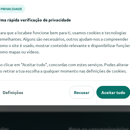
PRIVACIDADE
ma rápida verificação de privacidade
ara que a locabee funcione bem para ti, usamos cookies e tecnologias
emelhantes. Alguns são necessários, outros ajudam-nos a compreender
omo o site é usado, mostrar conteúdo relevante e disponibilizar funçõe
omo mapas ou vídeos.
o clicar em “Aceitar tudo”, concordas com estes serviços. Podes alterar
u retirar a tua escolha a qualquer momento nas definições de cookies.
r Berg Larsen neste momento. Se souber onde encontrar Berg La
informasse.
Definições
Recusar
Aceitar tudo
ular
Para os concessionários