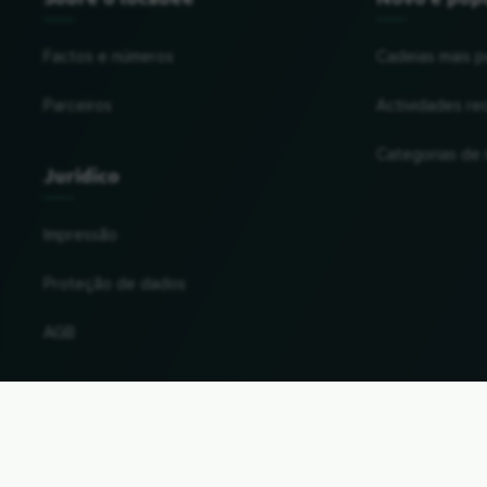
Factos e números
Cadeias mais p
Parceiros
Actividades re
Categorias de
Jurídico
Impressão
Proteção de dados
AGB
Alterar o país e a língua