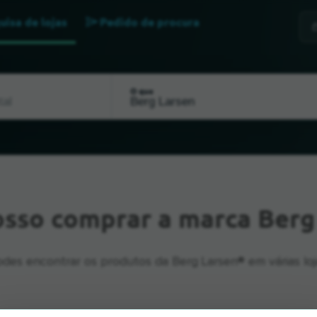
uisa de lojas
Pedido de procura
O que
sso comprar a marca Berg
des encontrar os produtos da Berg Larsen® em várias loj