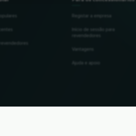
opulares
Registar a empresa
centes
Início de sessão para
revendedores
 revendedores
Vantagens
Ajuda e apoio
UP