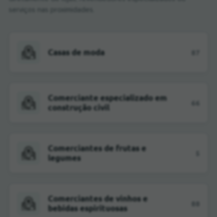
serviços nas proximidades.
Casas de moda
87
Comerciante especializado em
66
construção civil
Comerciantes de frutas e
5
legumes
Comerciantes de vinhos e
88
bebidas espirituosas