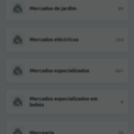
Mercados de jardim
99
Mercados eléctricos
254
Mercados especializados
661
Mercados especializados em
8
bebés
Mercearia
70