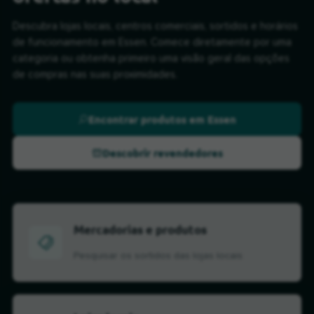
Descubra lojas locais, centros comerciais, sortidos e horários
de funcionamento em Essen. Comece diretamente por uma
categoria ou obtenha primeiro uma visão geral das opções
de compras nas suas proximidades.
Encontrar produtos em Essen
Descobrir revendedores
Mercadorias e produtos
Pesquisar os sortidos das lojas locais