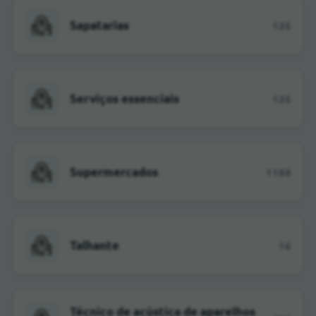
Sapatarias
135
Serviços essenciais
135
Supermercados
1188
Talhante
16
Técnico de acústica de aparelhos