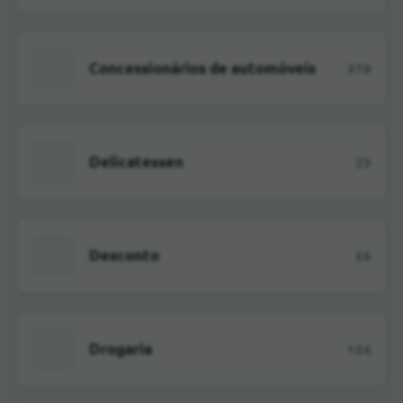
Concessionários de automóveis
378
Delicatessen
23
Desconto
56
Drogaria
154