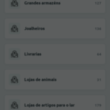
Grandes armazéns
127
Joalheiros
136
Livrarias
64
Lojas de animais
31
Lojas de artigos para o lar
179