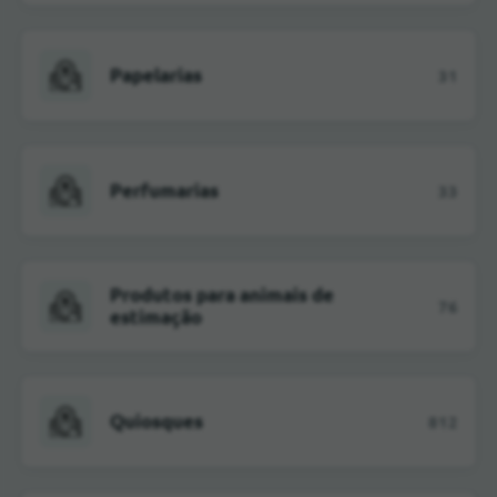
Papelarias
31
Perfumarias
33
Produtos para animais de
76
estimação
Quiosques
812