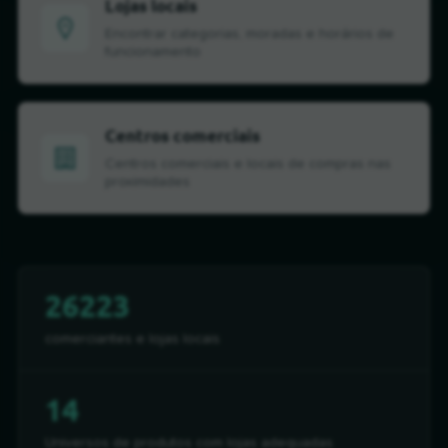
Lojas locais
Encontrar categorias, moradas e horários de
funcionamento
Centros comerciais
Centros comerciais e locais de compras nas
proximidades
26223
comerciantes e lojas locais
14
Universos de produtos com lojas adequadas