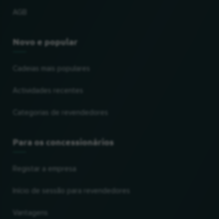
AGB
Novo e popular
Cadeias mais populares
Actividades recentes
Categorias de revendedores
Para os concessionários
Registar a empresa
Início de sessão para revendedores
Vantagens