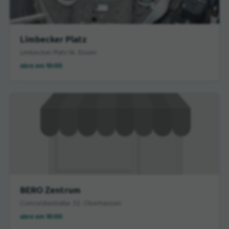
Limbecker Platz
Limbecker Platz 1A, Essen
abre em 10:00
BERO Zentrum
Concordiastraße 32, Oberhausen
abre em 10:00