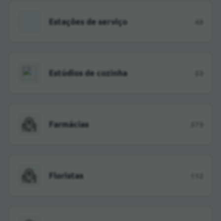
Estações de serviço
48
Estúdios de cozinha
53
Farmácias
373
Floristas
112