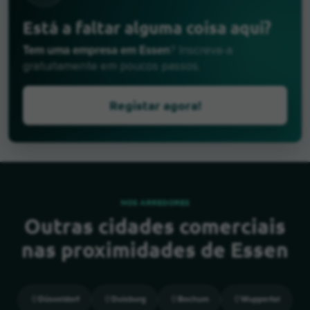
Está a faltar alguma coisa aqui?
Tem uma empresa em Essen
? Inscreva-a
gratuitamente em poucos passos.
Registar agora!
NOS ARREDORES
Outras cidades comerciais
nas proximidades de Essen
Düsseldorf
Duisburg
Bochum
Wuppertal