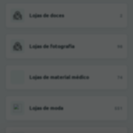
Lojas de doces
2
Lojas de fotografia
98
Lojas de material médico
74
Lojas de moda
551