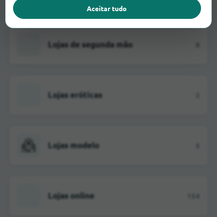
Aceitar tudo
Lojas de segunda mão
8
Lojas eróticas
2
Lojas modelo
5
Lojas online
154