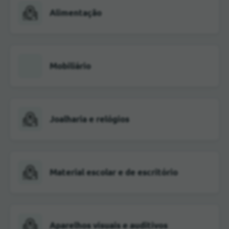
Alimentação
Mobiliário
Joalharia e relógios
Material escolar e de escritório
Aparelhos visuais e auditivos