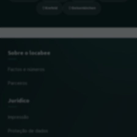
Krefeld
Gelsenkirchen
Sobre o locabee
Factos e números
Parceiros
Jurídico
Impressão
Proteção de dados