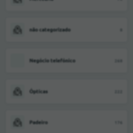
não categorizado
8
Negócio telefónico
268
Ópticas
222
Padeiro
176