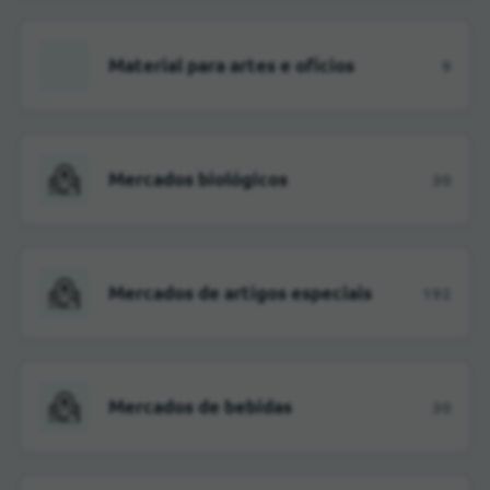
Material para artes e ofícios
9
Mercados biológicos
30
Mercados de artigos especiais
192
Mercados de bebidas
30