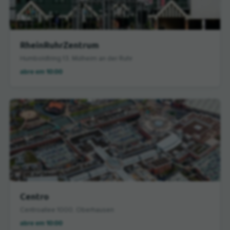
RheinRuhrZentrum
Humboldtring 13, Mülheim an der Ruhr
abre em 10:00
Centro
Centroallee 1000, Oberhausen
abre em 10:00