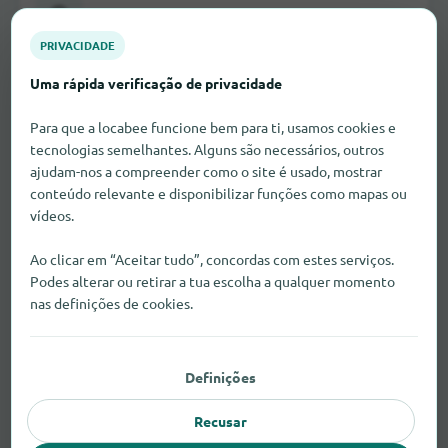
Lojas de moda nupcial
21
PRIVACIDADE
Uma rápida verificação de privacidade
Lojas de móveis
146
Para que a locabee funcione bem para ti, usamos cookies e
tecnologias semelhantes. Alguns são necessários, outros
ajudam-nos a compreender como o site é usado, mostrar
conteúdo relevante e disponibilizar funções como mapas ou
vídeos.
Lojas de música
16
Ao clicar em “Aceitar tudo”, concordas com estes serviços.
Podes alterar ou retirar a tua escolha a qualquer momento
nas definições de cookies.
Lojas de prendas e decoração
71
Definições
Recusar
Lojas de produtos alimentares
63
saudáveis