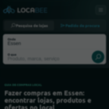
Pesquisa de lojas
Pedido de procura
Onde
O que
GUIA DE COMPRAS LOCAL
Fazer compras em Essen:
Selecionar a minha localização
encontrar lojas, produtos e
ofertas no local