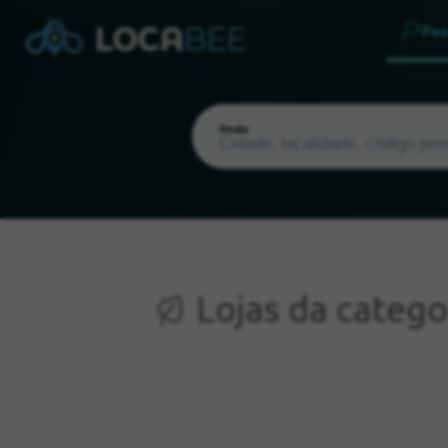
Pes
Onde
Lojas da catego
Localização atual