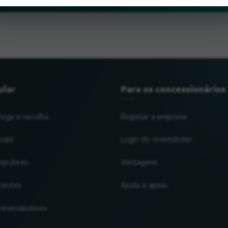
ular
Para os concessionários
rega e recolha
Registar a empresa
iais
Login do revendedor
opulares
Vantagens
centes
Ajuda e apoio
 revendedores