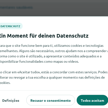
imentares saudáveis
ara que o site funcione bem para ti, utilizamos cookies e tecnologias
emelhantes. Alguns são necessários, outros ajudam-nos a compreender 
orma como o site é utilizado, a apresentar conteúdos adequados e a
isponibilizar funcionalidades como mapas ou vídeos.
o clicar em «Aceitar tudo», estás a concordar com estes serviços. Podes
lterar ou revogar a tua escolha a qualquer momento nas definições de
ookies.
alguma coisa aqui?
 está registada aqui? Inscreva-a gratuitamente em apenas
Definições
Recusar o consentimento
Todos aceitam