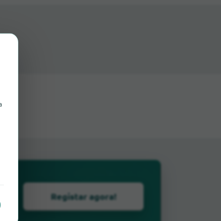
a
Registar agora!