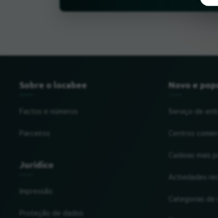
Sobre o locabee
Novo e pop
Factos e números
Serviço de ent
Parceiros
Centros comerc
Cadeias mais p
Jurídico
Actividades re
Impressão
Categorias de
Proteção de dados