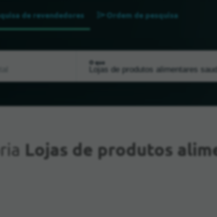
quisa de revendedores
Ordem de pesquisa
O que
ria
Lojas de produtos alim