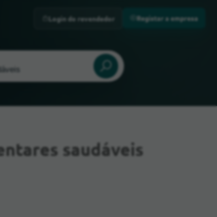
Registar a empresa
Login do revendedor
entares saudáveis