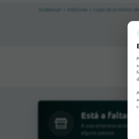
locabee.pt
Indústrias
Lojas de produtos al
P
s
f
d
A
a
c
Está a faltar 
A sua empresa ainda não
alguns passos.