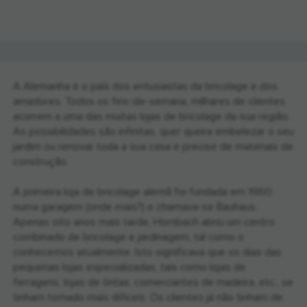
A Alemanha é o país dos entusiastas da bricolage e dos
amadores. Todos os fins-de-semana, milhares de clientes
acorrem a uma das muitas lojas de bricolage da sua região.
As possibilidades são infinitas, quer queira embelezar o seu
jardim ou renovar toda a sua casa e precise de materiais de
construção.
A primeira loja de bricolage alemã foi fundada em 1960
numa garagem (onde mais?) e chamava-se Bauhaus.
Apenas oito anos mais tarde, Hornbach abriu um centro
combinado de bricolage e jardinagem, tal como o
conhecemos atualmente. Isto significava que os dias das
pequenas lojas especializadas, tais como lojas de
ferragens, lojas de tintas, comerciantes de madeira, etc., se
tinham tornado mais difíceis. Os clientes já não tinham de