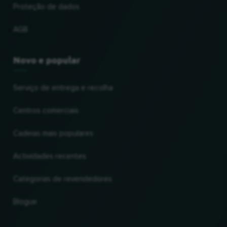
Proteção de dados
AGB
Novo e popular
Serviço de entrega e recolha
Centros comerciais
Cadeias mais populares
Actividades recentes
Categorias de revendedores
Blogue