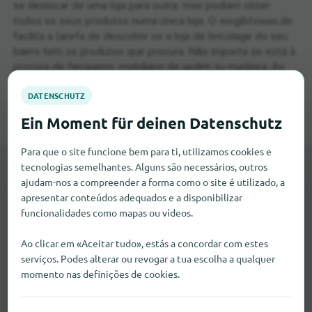
se deslocar de uma loja para outra, mas podiam obter
todos os seus produtos numa única loja. O wogibtswas.de
facilita a tarefa de descobrir se a loja de bricolage do seu
bairro tem os produtos que procura. Não importa se está à
procura de ferragens, mobiliário de jardim ou madeira. As
lojas de bricolage encontradas estão ordenadas por
distância e garantem uma experiência de compra sem
stress.
Para que o site funcione bem para ti, utilizamos cookies e
tecnologias semelhantes. Alguns são necessários, outros
ajudam-nos a compreender a forma como o site é utilizado, a
apresentar conteúdos adequados e a disponibilizar
funcionalidades como mapas ou vídeos.
Está a faltar alguma coisa aqui?
Ao clicar em «Aceitar tudo», estás a concordar com estes
serviços. Podes alterar ou revogar a tua escolha a qualquer
A sua empresa ainda não está registada aqui?
momento nas definições de cookies.
Inscreva-a gratuitamente em apenas alguns
passos.