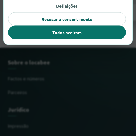
Definições
Registar agora!
Recusar o consentimento
Todos aceitam
Sobre o locabee
Factos e números
Parceiros
Jurídico
Impressão