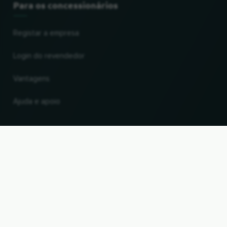
Para os concessionários
Registar a empresa
Login do revendedor
Vantagens
Ajuda e apoio
Alterar o país e a língua
UP
© 2026, Wogibtswas / Locabee. Todos os nomes de marcas e marcas comerciais são
propriedade dos respectivos proprietários. Todas as informações sem garantia. Estado
06.08.2026 13:24:00