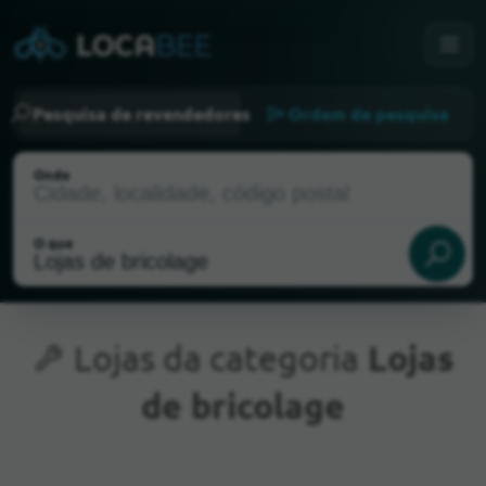
Pesquisa de revendedores
Ordem de pesquisa
Onde
O que
Lojas da categoria
Lojas
de bricolage
Localização atual