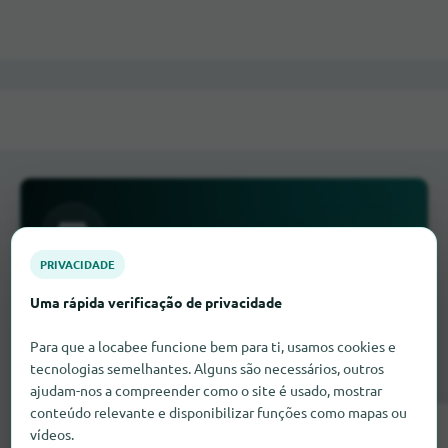
PRIVACIDADE
Está a faltar alguma coisa aqui?
Uma rápida verificação de privacidade
A sua empresa ainda não está registada aqui?
Para que a locabee funcione bem para ti, usamos cookies e
Inscreva-a gratuitamente em apenas alguns
tecnologias semelhantes. Alguns são necessários, outros
passos.
ajudam-nos a compreender como o site é usado, mostrar
conteúdo relevante e disponibilizar funções como mapas ou
Adicionar agora
vídeos.