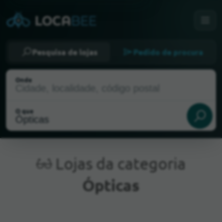
Pesquisa de lojas
Pedido de procura
Onde
O que
Lojas da categoria
Ópticas
Localização atual