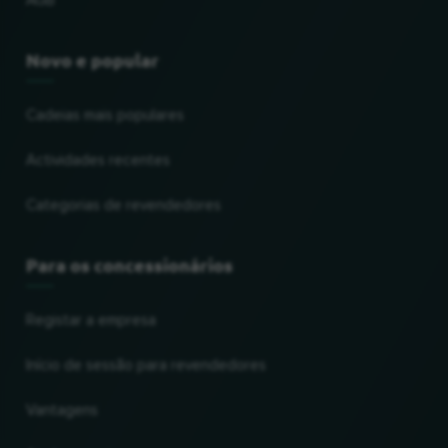
AGB
Novo e popular
Cadeias mais populares
Actividades recentes
Categorias de revendedores
Para os concessionários
Registar a empresa
Início de sessão para revendedores
Vantagens